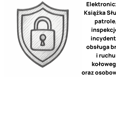
Elektroni
Książka Słu
patrole
inspekcj
incydent
obsługa b
i ruchu
kołowe
oraz osobo