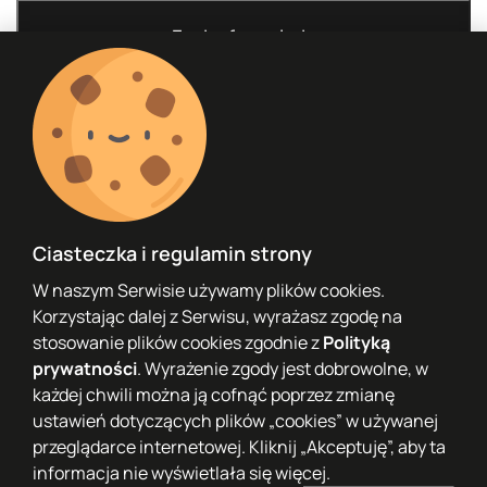
KOMES Sp. z o.o.
Warszawska 400, 43-300 Bielsko-Biała
Ciasteczka i regulamin strony
+48 603 080 099
W naszym Serwisie używamy plików cookies.
Korzystając dalej z Serwisu, wyrażasz zgodę na
info@koios-mail.pl
stosowanie plików cookies zgodnie z
Polityką
prywatności
. Wyrażenie zgody jest dobrowolne, w
każdej chwili można ją cofnąć poprzez zmianę
ustawień dotyczących plików „cookies” w używanej
przeglądarce internetowej. Kliknij „Akceptuję”, aby ta
informacja nie wyświetlała się więcej.